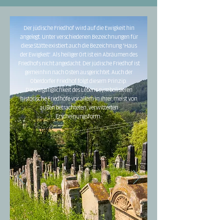
Der jüdische Friedhof wird auf die Ewigkeit hin
angelegt. Unter verschiedenen Bezeichnungen für
diese Stätte existiert auch die Bezeichnung 'Haus
der Ewigkeit'. Als heiliger Ort ist ein Abräumen des
Friedhofs nicht angedacht. Der jüdische Friedhof ist
gemeinhin nach Osten ausgerichtet. Auch der
Oberdorfer Friedhof folgt diesem Prinzip. ​
Die Vergänglichkeit des Lebens symbolisieren
historische Friedhöfe vor allem in ihrer, meist von
außen betrachteten, verwitterten
Erscheinungsform.