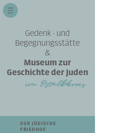
Gedenk - und
Begegnungsstätte
&
Museum zur
Geschichte der Juden
im Ost
albkreis
DER JÜDISCHE
FRIEDHOF