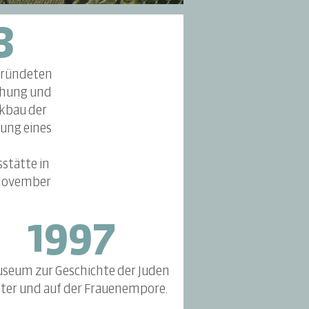
3
gründeten
chung und
kbau der
ung eines
stätte in
 November
1997
useum zur Geschichte der Juden
nter und auf der Frauenempore.