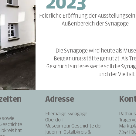
2023
Feierliche Eröffnung der Ausstellungsein
Außenbereich der Synagoge.
Die Synagoge wird heute als Mus
Begegnungsstätte genutzt. Als Tre
Geschichtsinteressierte soll die Syn
und der Vielfalt
zeiten
Adresse
Kont
Ehemalige Synagoge
Rathaus
e sowie
Oberdorf
Trägerv
Geschichte
Museum zur Geschichte der
Marktpla
lbkreis hat
Juden im Ostalbkreis &
73441 B