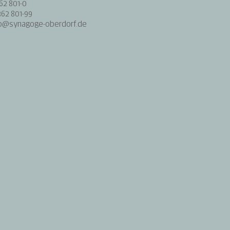
362 801-0
62 801-99
fo@synagoge-oberdorf.de