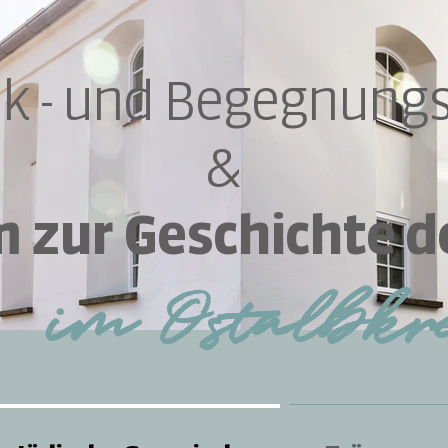
k - und Begegnungs
&
zur Geschichte d
im Ost
albkr