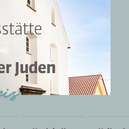
stätte
er Juden
eis