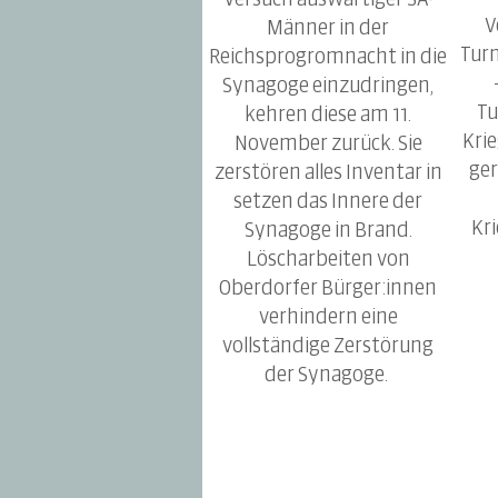
Versuch auswärtiger SA-
V
Männer in der
Tur
Reichsprogromnacht in die
Synagoge einzudringen,
Tu
kehren diese am 11.
Kri
November zurück. Sie
ger
zerstören alles Inventar in
setzen das Innere der
Kr
Synagoge in Brand.
Löscharbeiten von
Oberdorfer Bürger:innen
verhindern eine
vollständige Zerstörung
der Synagoge.