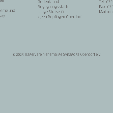
gen
Gedenk- und
Tel.: 07
Begegnungsstätte
Fax: 073
gerne und
Lange Straße 13
Mail:
in
rage.
73441 Bopfingen-Oberdorf
© 2023 Trägerverein ehemalige Synagoge Oberdorf e.V.