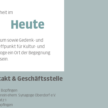
heit im
Heute
eum sowie Gedenk- und
ffpunkt für Kultur- und
agoge ein Ort der Begegnung
 sein.
akt & Geschäftsstelle
 Bopfingen
erein ehem. Synagoge Oberdorf e.V.
tz 1
opfingen