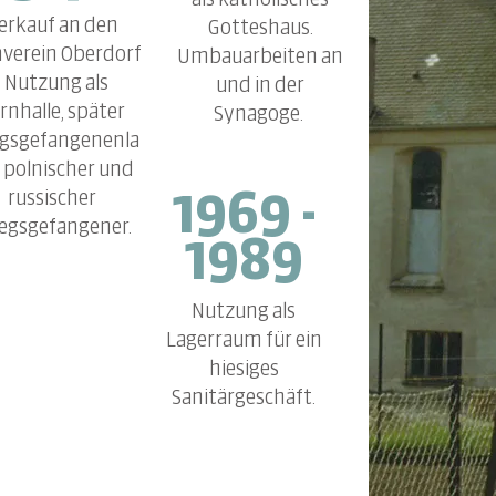
als katholisches
erkauf an den
Gotteshaus.
nverein Oberdorf
Umbauarbeiten an
- Nutzung als
und in der
rnhalle, später
Synagoge.
egsgefangenenla
 polnischer und
russischer
1969 -
iegsgefangener.
1989
Nutzung als
Lagerraum für ein
hiesiges
Sanitärgeschäft.