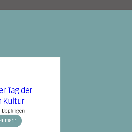
er Tag der
n Kultur
Bopfingen
er mehr.