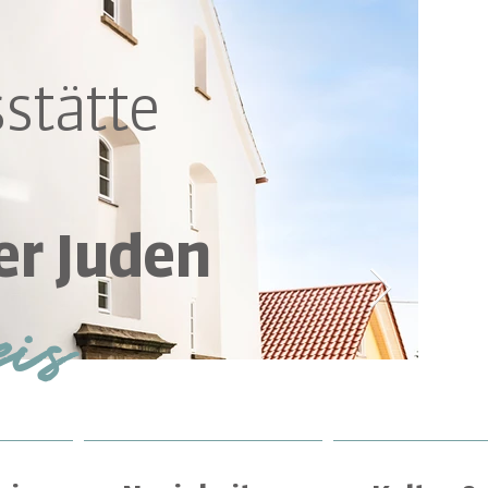
stätte
er Juden
eis