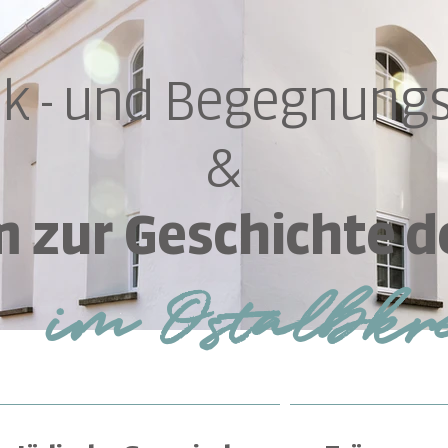
k - und Begegnungs
&
zur Geschichte d
im Ost
albkr