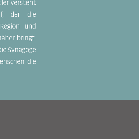
tler versteht
f, der die
Region und
äher bringt.
die Synagoge
enschen, die