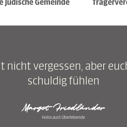
e Jüdische Gemeinde
Trägerver
llt nicht vergessen, aber euc
schuldig fühlen
Margot Friedländer
Holocaust-Überlebende